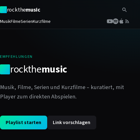
rockthe
music
Musik
Filme
Serien
Kurzfilme
EMPFEHLUNGEN
rockthe
music
Musik, Filme, Serien und Kurzfilme – kuratiert, mit
Player zum direkten Abspielen.
Playlist starten
Link vorschlagen