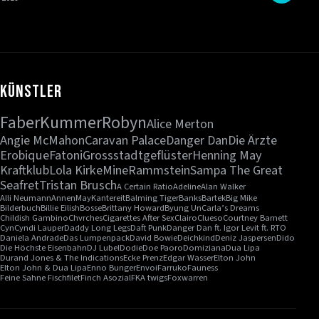
Künstler
Faber
Kummer
Robyn
Alice Merton
Angie McMahon
Caravan Palace
Danger Dan
Die Ärzte
Erobique
Fatoni
Grossstadtgeflüster
Henning May
Kraftklub
Lola Kirke
Mine
Rammstein
Sampa The Great
Seafret
Tristan Brusch
A Certain Ratio
Adeline
Alan Walker
Alli Neumann
AnnenMayKantereit
Balming Tiger
Banks
Bartek
Big Mike
Bilderbuch
Billie Eilish
Bosse
Brittany Howard
Byung Un
Carla’s Dreams
Childish Gambino
Chvrches
Cigarettes After Sex
Clairo
Clueso
Courtney Barnett
Cyn
Cyndi Lauper
Daddy Long Legs
Daft Punk
Danger Dan ft. Igor Levit ft. RTO
Daniela Andrade
Das Lumpenpack
David Bowie
Deichkind
Deniz Jaspersen
Dido
Die Höchste Eisenbahn
DJ Lubel
Dodie
Doe Paoro
Domiziana
Dua Lipa
Durand Jones & The Indications
Ecke Prenz
Edgar Wasser
Elton John
Elton John & Dua Lipa
Enno Bunger
Envoi
Farruko
Fauness
Feine Sahne Fischfilet
Finch Asozial
FKA twigs
Foxwarren